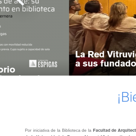
La Red Vitruv
a sus fundado
orio
os de arte: su
ento en
¡Bi
 y visita a la
orma laboral.
documentos en
 crisis”
Por iniciativa de la Biblioteca de la
Facultad de Arquitec