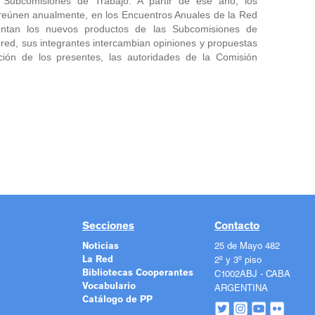
 Subcomisiones de Trabajo. A partir de ese año, los
 reúnen anualmente, en los Encuentros Anuales de la Red
entan los nuevos productos de las Subcomisiones de
red, sus integrantes intercambian opiniones y propuestas
ión de los presentes, las autoridades de la Comisión
Secciones
Contacto
Noticias
25 de Mayo 482
La Red
2º y 3º piso
Bibliotecas Cooperantes
C1002ABJ - CABA
Vocabulario
ARGENTINA
Catálogo de PP