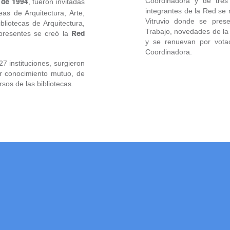
Coordinadora y de tres
, fueron invitadas
 de 1994
integrantes de la Red se
eas de Arquitectura, Arte,
Vitruvio donde se pres
liotecas de Arquitectura,
Trabajo, novedades de la 
presentes se creó la
Red
y se renuevan por votac
Coordinadora.
7 instituciones, surgieron
r
conocimiento mutuo, de
rsos de las bibliotecas.