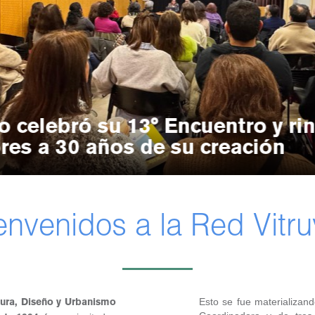
io celebró su 13° Encuentro y r
res a 30 años de su creación
envenidos a la Red Vitru
Esto se fue materializand
tura, Diseño y Urbanismo