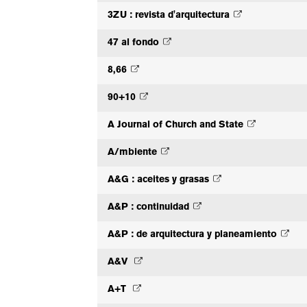
3ZU : revista d'arquitectura
47 al fondo
8,66
90+10
A Journal of Church and State
A/mbiente
A&G : aceites y grasas
A&P : continuidad
A&P : de arquitectura y planeamiento
A&V
A+T