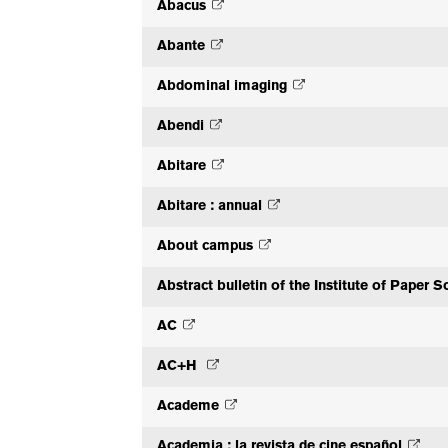
Abacus
Abante
Abdominal imaging
Abendi
Abitare
Abitare : annual
About campus
Abstract bulletin of the Institute of Paper 
AC
AC+H
Academe
Academia : la revista de cine español