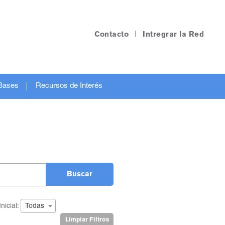
Contacto
|
Intregrar la Red
Bases
Recursos de Interés
Buscar
Inicial:
Todas
Limpiar Filtros