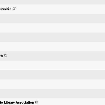
stración
ew
rio Library Association