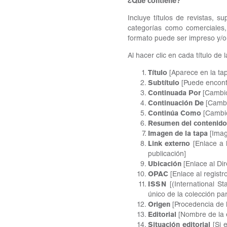
¿Qué contiene?
Incluye títulos de revistas, s
categorías como comerciales, 
formato puede ser impreso y/o d
Al hacer clic en cada título de
Título
[Aparece en la tap
Subtítulo
[Puede encontr
Continuada Por
[Cambio
Continuación De
[Cambi
Continúa Como
[Cambio
Resumen del contenido
Imagen de la tapa
[Imag
Link externo
[Enlace a l
publicación]
Ubicación
[Enlace al Dire
OPAC
[Enlace al registr
ISSN
[(International S
único de la colección para
Origen
[Procedencia de l
Editorial
[Nombre de la e
Situación editorial
[Si e