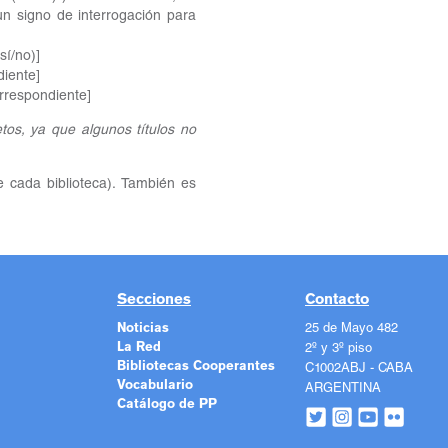
a un signo de interrogación para
sí/no)]
diente]
correspondiente]
os, ya que algunos títulos no
e cada biblioteca). También es
Secciones
Contacto
Noticias
25 de Mayo 482
La Red
2º y 3º piso
Bibliotecas Cooperantes
C1002ABJ - CABA
Vocabulario
ARGENTINA
Catálogo de PP