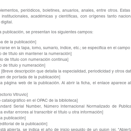
uplementos, periódicos, boletines, anuarios, anales, entre otros. Estas
institucionales, académicas y científicas, con orígenes tanto nacio
igital.
 la publicación, se presentan los siguientes campos:
a de la publicación]
arse en la tapa, lomo, sumario, índice, etc.; se especifica en el campo
 de título sin mantener la numeración]
o de título con numeración continua]
 de título y numeración]
[Breve descripción que detalla la especialidad, periodicidad y otros dat
en de portada de la publicación]
a página web de la publicación. Al abrir la ficha, el enlace aparece a
ctorio Vitruvio]
o catalográfico en el OPAC de la biblioteca]
tandard Serial Number, Número Internacional Normalizado de Publicac
 evitar errores al transcribir el título u otra información]
a publicación]
ditorial de la publicación]
stá abierta, se indica el año de inicio seguido de un guion (ej. "Abiert