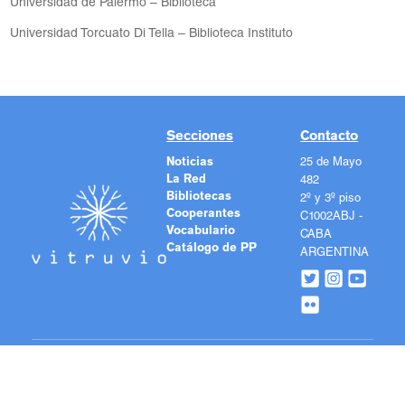
Universidad de Palermo – Biblioteca
Universidad Torcuato Di Tella – Biblioteca Instituto
Secciones
Contacto
Noticias
25 de Mayo
La Red
482
Bibliotecas
2º y 3º piso
Cooperantes
C1002ABJ -
Vocabulario
CABA
Catálogo de PP
ARGENTINA
Los contenidos de este sitio se publican bajo una licencia
Creative Commons Reconocimiento 4.0 Internacional