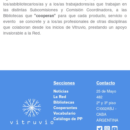
los/asbibliotecarios/as y a los/as trabajadores/as que trabajan en
las distintas Subcomisiones y Comisión Coordinadora, a las
Bibliotecas que
"cooperan"
para que cada producto, servicio o
evento
se concrete y a los/as profesionales de otras disciplinas
que colaboran desde los inicios de Vitruvio, prestando un apoyo
invalorable a la Red.
Secciones
Contacto
Noticias
25 de Mayo
La Red
482
Bibliotecas
2º y 3º piso
Cooperantes
C1002ABJ -
Vocabulario
CABA
Catálogo de PP
ARGENTINA