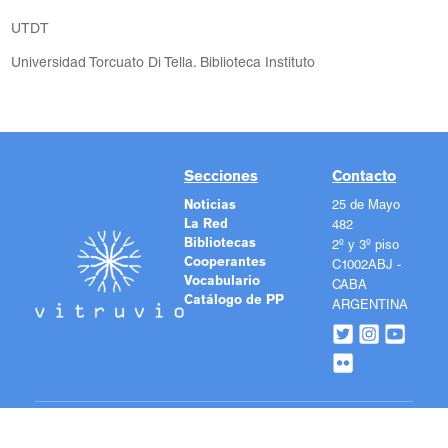
UTDT
Universidad Torcuato Di Tella. Biblioteca Instituto
Secciones
Contacto
Noticias
25 de Mayo
La Red
482
Bibliotecas
2º y 3º piso
Cooperantes
C1002ABJ -
Vocabulario
CABA
Catálogo de PP
ARGENTINA
Los contenidos de este sitio se publican bajo una licencia
Creative Commons Reconocimiento 4.0 Internacional