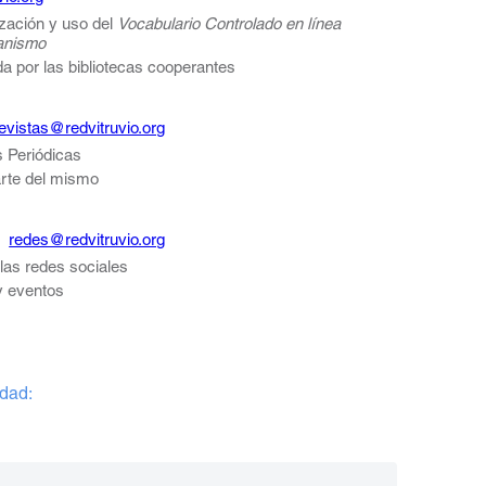
ización y uso del
Vocabulario Controlado en línea
banismo
a por las bibliotecas cooperantes
evistas@redvitruvio.org
s Periódicas
arte del mismo
 |
redes@redvitruvio.org
 las redes sociales
 y eventos
edad: