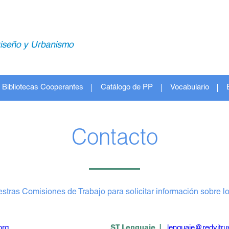
Bibliotecas Cooperantes
Catálogo de PP
Vocabulario
Contacto
stras Comisiones de Trabajo para solicitar información sobre lo
org
ST Lenguaje |
lenguaje@redvitruv