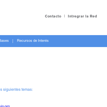
Contacto
|
Intregrar la Red
Bases
Recursos de Interés
s siguientes temas:
io.org