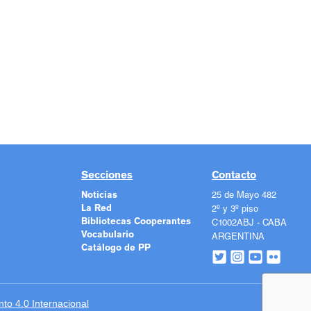
Secciones
Contacto
Noticias
25 de Mayo 482
La Red
2º y 3º piso
Bibliotecas Cooperantes
C1002ABJ - CABA
Vocabulario
ARGENTINA
Catálogo de PP
o 4.0 Internacional